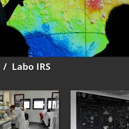
/
Labo IRS