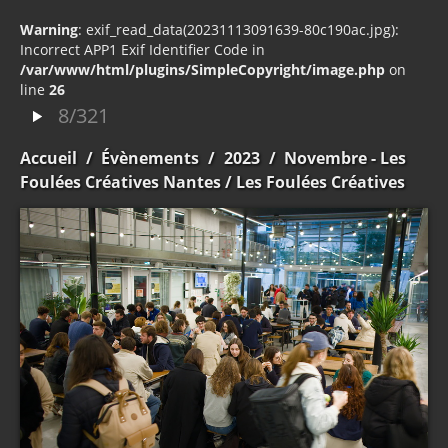
Warning
: exif_read_data(20231113091639-80c190ac.jpg):
Incorrect APP1 Exif Identifier Code in
/var/www/html/plugins/SimpleCopyright/image.php
on
line
26
8/321
Accueil
/
Évènements
/
2023
/
Novembre - Les
Foulées Créatives Nantes
/ Les Foulées Créatives