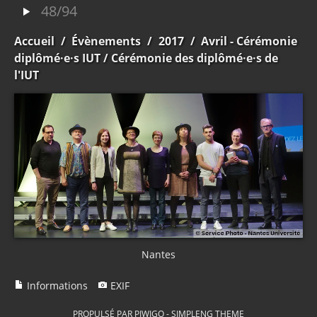
48/94
Accueil
/
Évènements
/
2017
/
Avril - Cérémonie
diplômé·e·s IUT
/ Cérémonie des diplômé·e·s de
l'IUT
Nantes
Informations
EXIF
PROPULSÉ PAR
PIWIGO
-
SIMPLENG THEME