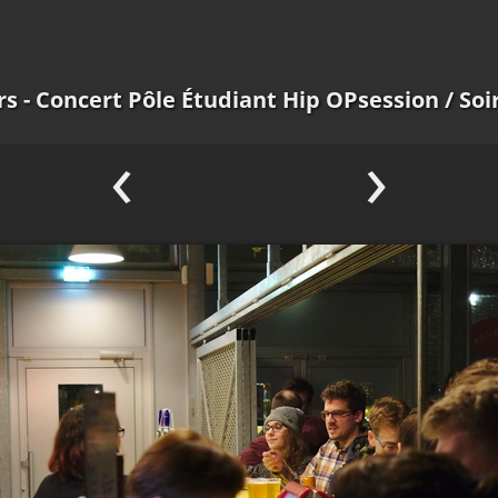
s - Concert Pôle Étudiant Hip OPsession
/ Soi
‹
›