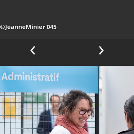
©JeanneMinier 045
‹
›