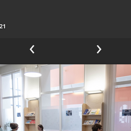
21
‹
›