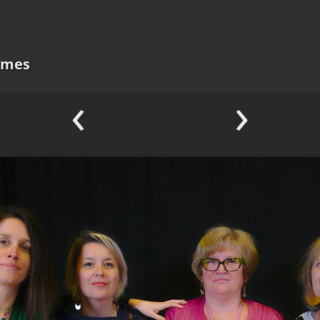
ômes
‹
›