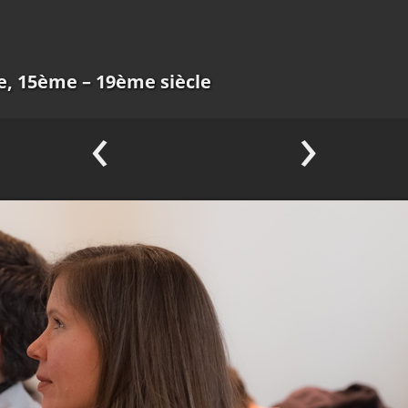
e, 15ème – 19ème siècle
‹
›