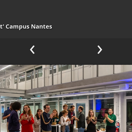
pt' Campus Nantes
‹
›