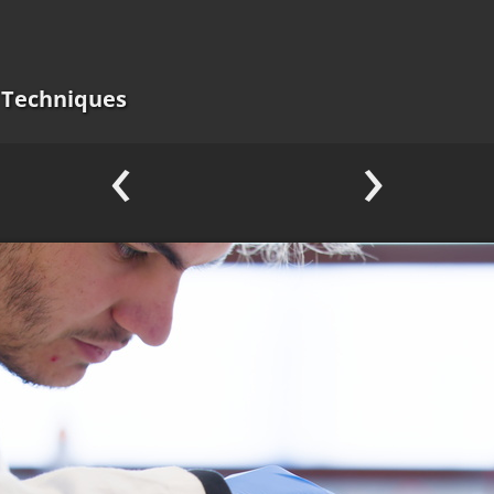
s Techniques
‹
›