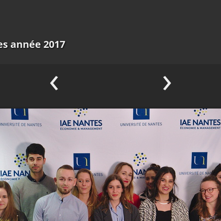
es année 2017
‹
›