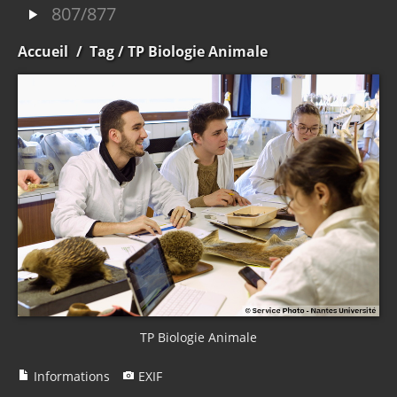
807/877
Accueil
/
Tag
/ TP Biologie Animale
TP Biologie Animale
Informations
EXIF