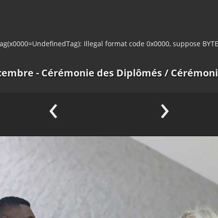
tag(x0000=UndefinedTag): Illegal format code 0x0000, suppose BYT
embre - Cérémonie des Diplômés
/ Cérémoni
‹
›