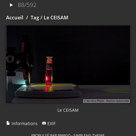
88/592
Accueil
/
Tag
/ Le CEISAM
Le CEISAM
Informations
EXIF
PROPULSÉ PAR
PIWIGO
-
SIMPLENG THEME