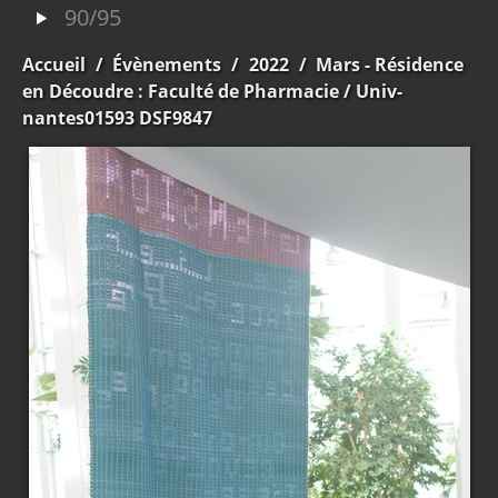
90/95
Accueil
/
Évènements
/
2022
/
Mars - Résidence
en Découdre : Faculté de Pharmacie
/ Univ-
nantes01593 DSF9847