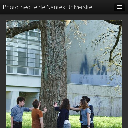
Photothèque de Nantes Université
Tags liés
Spéciales
Menu
Identification